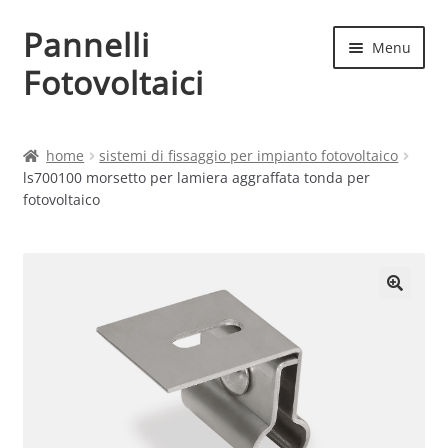
Pannelli
Vai
Vai
Menu
alla
al
Fotovoltaici
navigazione
contenuto
Home
home
sistemi di fissaggio per impianto fotovoltaico
ls700100 morsetto per lamiera aggraffata tonda per
Cart
fotovoltaico
Checkout
Chi siamo
Contatti
My account
Produttori