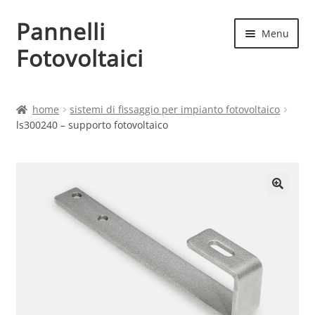
Pannelli
Vai
Vai
Menu
alla
al
Fotovoltaici
navigazione
contenuto
Home
home
sistemi di fissaggio per impianto fotovoltaico
ls300240 – supporto fotovoltaico
Cart
Checkout
Chi siamo
Contatti
My account
Produttori