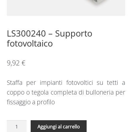
Sample Page
LS300240 – Supporto
Shop
fotovoltaico
9,92
€
Staffa per impianti fotovoltici su tetti a
coppo o tegola completa di bulloneria per
fissaggio a profilo
LS300240
Aggiungi al carrello
-