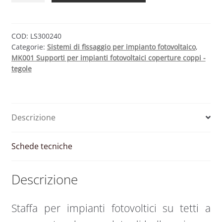
Supporto
fotovoltaico
quantità
COD:
LS300240
Categorie:
Sistemi di fissaggio per impianto fotovoltaico
,
MK001 Supporti per impianti fotovoltaici coperture coppi -
tegole
Descrizione
Schede tecniche
Descrizione
Staffa per impianti fotovoltici su tetti a