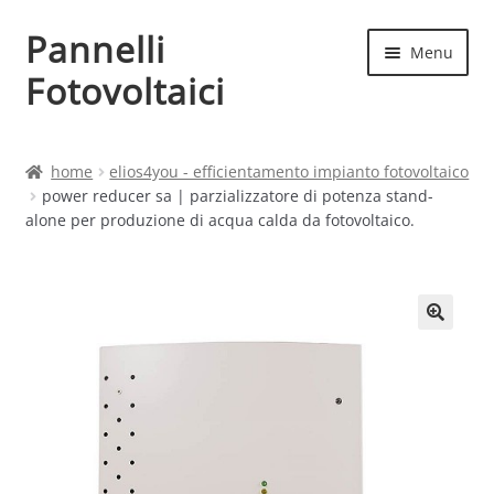
Pannelli
Vai
Vai
Menu
alla
al
Fotovoltaici
navigazione
contenuto
Home
home
elios4you - efficientamento impianto fotovoltaico
power reducer sa | parzializzatore di potenza stand-
Cart
alone per produzione di acqua calda da fotovoltaico.
Checkout
Chi siamo
Contatti
My account
Produttori