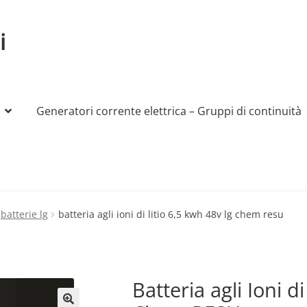
i
Generatori corrente elettrica – Gruppi di continuità
My account
Produttori
Sample Page
Shop
batterie lg
batteria agli ioni di litio 6,5 kwh 48v lg chem resu
Batteria agli Ioni d