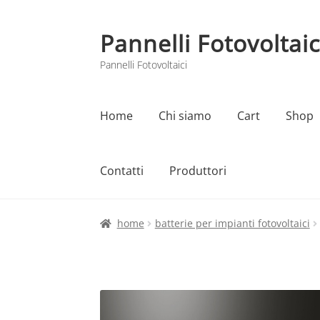
Pannelli Fotovoltaic
Vai
Vai
alla
al
Pannelli Fotovoltaici
navigazione
contenuto
Home
Chi siamo
Cart
Shop
Contatti
Produttori
Home
Cart
Checkout
Chi siamo
Contatti
home
batterie per impianti fotovoltaici