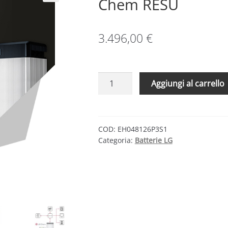
Chem RESU
3.496,00
€
Batteria
Aggiungi al carrello
agli
Ioni
di
Litio
COD:
EH048126P3S1
Categoria:
Batterie LG
6,5
kWh
48V
LG
Chem
RESU
quantità