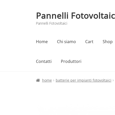
Pannelli Fotovoltaic
Vai
Vai
alla
al
Pannelli Fotovoltaici
navigazione
contenuto
Home
Chi siamo
Cart
Shop
Contatti
Produttori
Home
Cart
Checkout
Chi siamo
Contatti
home
batterie per impianti fotovoltaici