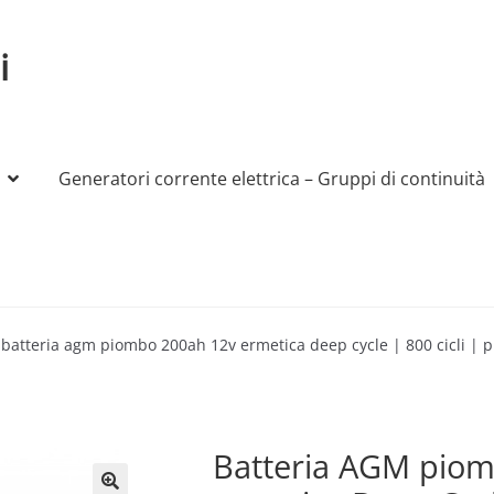
i
Generatori corrente elettrica – Gruppi di continuità
My account
Produttori
Sample Page
Shop
batteria agm piombo 200ah 12v ermetica deep cycle | 800 cicli | 
Batteria AGM pio