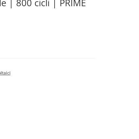
e | 800 cicli | PRIME
ltaici