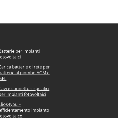
Batterie per impianti
fotovoltaici
Carica batterie di rete per
batterie al piombo AGM e
GEL
Cavi e connettori specifici
per impianti fotovoltaici
Elios4you –
efficientamento impianto
fotovoltaico