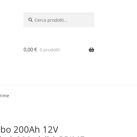
Cerca:
Cerca
0,00
€
0 prodotti
prime
mbo 200Ah 12V