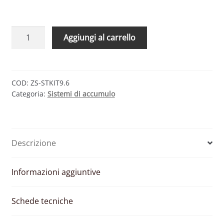
KIT
Aggiungi al carrello
ACCUMULO
IMPIANTI
ESISTENTI
–
COD:
ZS-STKIT9.6
Categoria:
Sistemi di accumulo
ZCS
AZZURRO
3000SP-
V2
Descrizione
E
BATTERIE
PYLONTECH
Informazioni aggiuntive
9,6
KWH
Schede tecniche
quantità