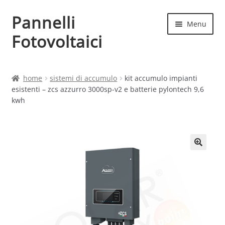
Pannelli
Vai
Vai
Menu
alla
al
Fotovoltaici
navigazione
contenuto
Home
home
sistemi di accumulo
kit accumulo impianti
esistenti – zcs azzurro 3000sp-v2 e batterie pylontech 9,6
Cart
kwh
Checkout
Chi siamo
Contatti
My account
Produttori