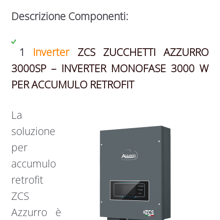
Descrizione Componenti:
1
Inverter
ZCS ZUCCHETTI AZZURRO
3000SP – INVERTER MONOFASE 3000 W
PER ACCUMULO RETROFIT
La
soluzione
per
accumulo
retrofit
ZCS
Azzurro è