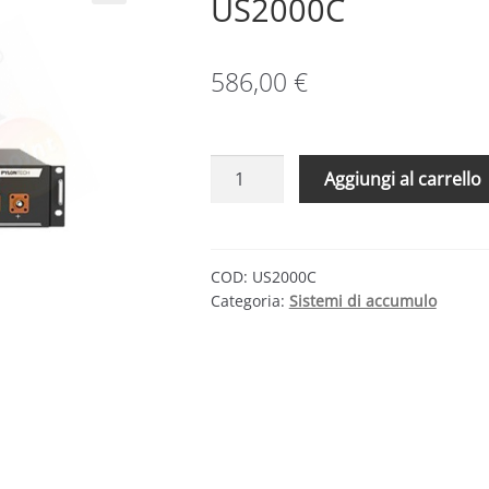
US2000C
586,00
€
Batería
Aggiungi al carrello
Litio
Pylontech
48v
2.4kwh
COD:
US2000C
Categoria:
Sistemi di accumulo
US2000C
quantità