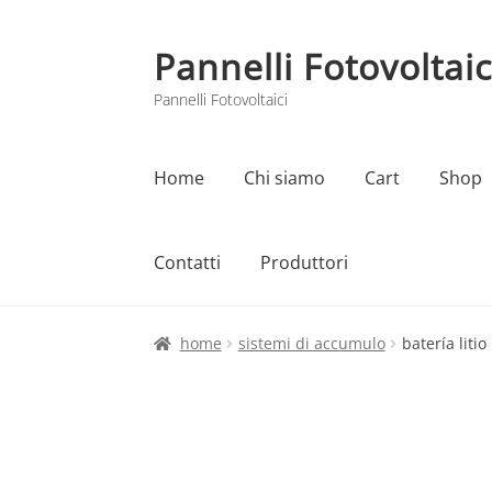
Pannelli Fotovoltaic
Vai
Vai
alla
al
Pannelli Fotovoltaici
navigazione
contenuto
Home
Chi siamo
Cart
Shop
Contatti
Produttori
Home
Cart
Checkout
Chi siamo
Contatti
home
sistemi di accumulo
batería liti