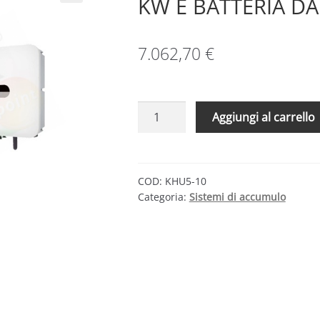
KW E BATTERIA D
7.062,70
€
KIT
Aggiungi al carrello
ACCUMULO
HUAWEI
–
INVERTER
COD:
KHU5-10
Categoria:
Sistemi di accumulo
5
KW
E
BATTERIA
DA
10
KWH