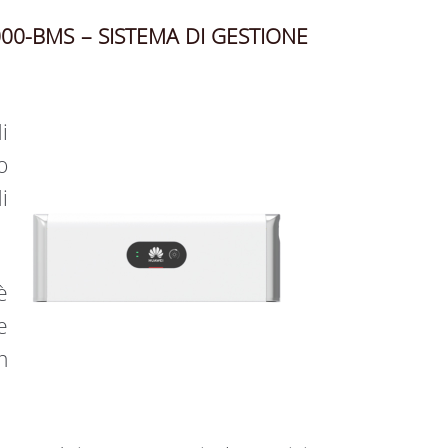
0-BMS – SISTEMA DI GESTIONE
i
o
i
è
e
n