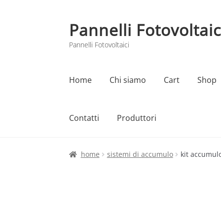
Pannelli Fotovoltaic
Vai
Vai
alla
al
Pannelli Fotovoltaici
navigazione
contenuto
Home
Chi siamo
Cart
Shop
Contatti
Produttori
Home
Cart
Checkout
Chi siamo
Contatti
home
sistemi di accumulo
kit accumulo