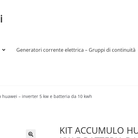
i
Generatori corrente elettrica – Gruppi di continuità
My account
Produttori
Sample Page
Shop
 huawei – inverter 5 kw e batteria da 10 kwh
KIT ACCUMULO HU