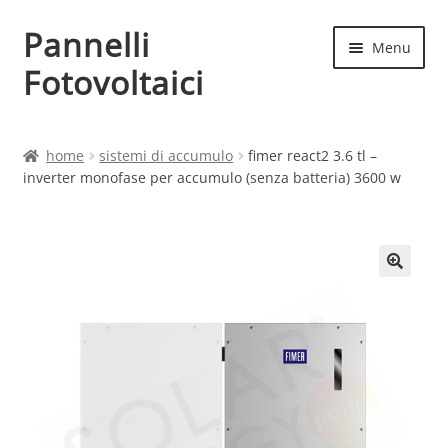
Pannelli
Vai
Vai
Menu
alla
al
Fotovoltaici
navigazione
contenuto
Home
home
sistemi di accumulo
fimer react2 3.6 tl –
inverter monofase per accumulo (senza batteria) 3600 w
Cart
Checkout
Chi siamo
Contatti
My account
Produttori