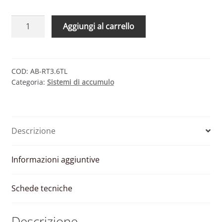
FIMER
Aggiungi al carrello
REACT2
3.6
TL
–
COD:
AB-RT3.6TL
Categoria:
Sistemi di accumulo
INVERTER
MONOFASE
PER
ACCUMULO
Descrizione
(SENZA
BATTERIA)
3600
Informazioni aggiuntive
W
quantità
Schede tecniche
Descrizione