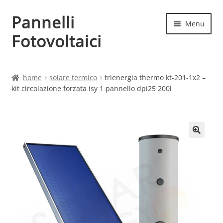
Pannelli
Vai
Vai
Menu
alla
al
Fotovoltaici
navigazione
contenuto
Home
home
solare termico
trienergia thermo kt-201-1x2 –
kit circolazione forzata isy 1 pannello dpi25 200l
Cart
Checkout
Chi siamo
Contatti
My account
Produttori