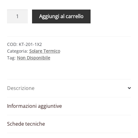
TRIENERGIA
Aggiungi al carrello
THERMO
KT-
201-
1X2
COD:
KT-201-1X2
Categoria:
Solare Termico
–
Tag:
Non Disponibile
KIT
CIRCOLAZIONE
FORZATA
ISY
Descrizione
1
PANNELLO
DPI25
Informazioni aggiuntive
200L
quantità
Schede tecniche