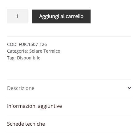
CMG
Aggiungi al carrello
SOLARI
KIT
FOR-
CMU
COD:
FUK.1507-126
Categoria:
Solare Termico
1507-
Tag:
Disponibile
126
–
SISTEMA
A
Descrizione
CIRCOLAZIONE
FORZATA
1500
Informazioni aggiuntive
LT
quantità
Schede tecniche