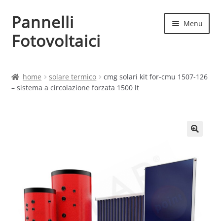
Pannelli
Vai
Vai
Menu
alla
al
Fotovoltaici
navigazione
contenuto
Home
home
solare termico
cmg solari kit for-cmu 1507-126
– sistema a circolazione forzata 1500 lt
Cart
Checkout
Chi siamo
Contatti
My account
Produttori