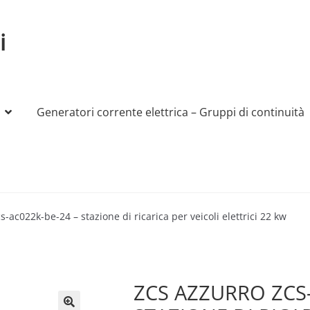
i
Generatori corrente elettrica – Gruppi di continuità
My account
Produttori
Sample Page
Shop
s-ac022k-be-24 – stazione di ricarica per veicoli elettrici 22 kw
ZCS AZZURRO ZCS-