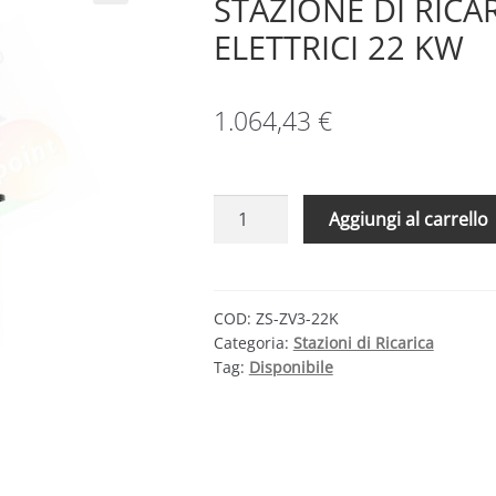
STAZIONE DI RICAR
ELETTRICI 22 KW
1.064,43
€
ZCS
Aggiungi al carrello
AZZURRO
ZCS-
AC022K-
BE-
COD:
ZS-ZV3-22K
Categoria:
Stazioni di Ricarica
24
Tag:
Disponibile
-
STAZIONE
DI
RICARICA
PER