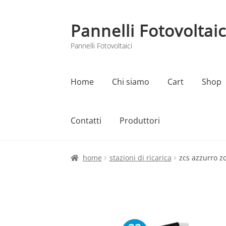
Pannelli Fotovoltaic
Vai
Vai
alla
al
Pannelli Fotovoltaici
navigazione
contenuto
Home
Chi siamo
Cart
Shop
Contatti
Produttori
Home
Cart
Checkout
Chi siamo
Contatti
home
stazioni di ricarica
zcs azzurro zc