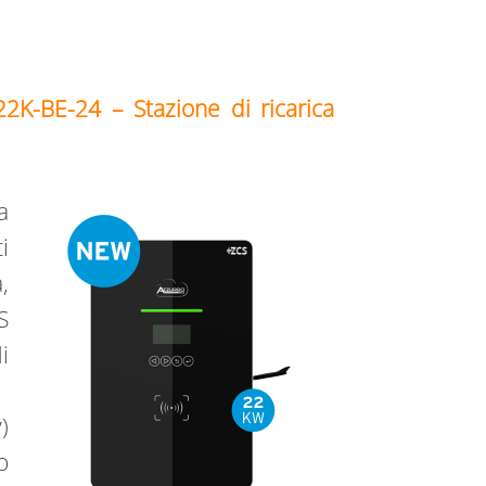
2K-BE-24 – Stazione di ricarica
a
i
,
S
i
)
o