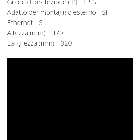
Grado di protezione (IP) IP55
Adatto per montaggio esterno Sì
Ethernet Sì
Altezza (mm) 470
Larghezza (mm) 320