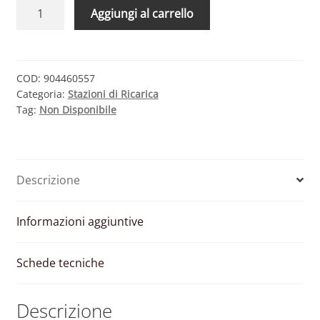
ALFEN
Aggiungi al carrello
EVE
SINGLE
S-
LINE
COD:
904460557
Categoria:
Stazioni di Ricarica
–
Tag:
Non Disponibile
WALLBOX
MONOFASE
32
A
Descrizione
RFID
quantità
Informazioni aggiuntive
Schede tecniche
Descrizione