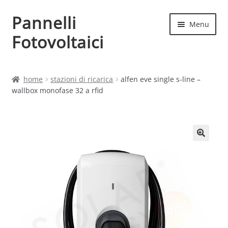
Pannelli
Vai
Vai
Menu
alla
al
Fotovoltaici
navigazione
contenuto
Home
home
stazioni di ricarica
alfen eve single s-line –
wallbox monofase 32 a rfid
Cart
Checkout
Chi siamo
Contatti
My account
Produttori