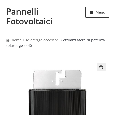
Pannelli
Vai
Vai
Menu
alla
al
Fotovoltaici
navigazione
contenuto
Home
home
solaredge accessori
ottimizzatore di potenza
solaredge s440
Cart
Checkout
Chi siamo
Contatti
My account
Produttori