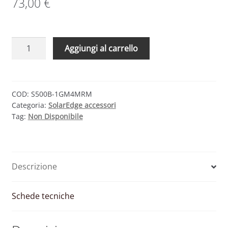
73,00
€
Ottimizzatore
Aggiungi al carrello
di
potenza
SolarEdge
S440
COD:
S500B-1GM4MRM
Categoria:
SolarEdge accessori
quantità
Tag:
Non Disponibile
Descrizione
Schede tecniche