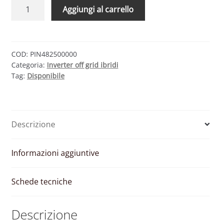
VICTRON
Aggiungi al carrello
ENERGY
PHOENIX
SMART
48/5000
COD:
PIN482500000
Categoria:
Inverter off grid ibridi
–
Tag:
Disponibile
INVERTER
ONDA
PURA
4KW
Descrizione
48V
5KVA
quantità
Informazioni aggiuntive
Schede tecniche
Descrizione