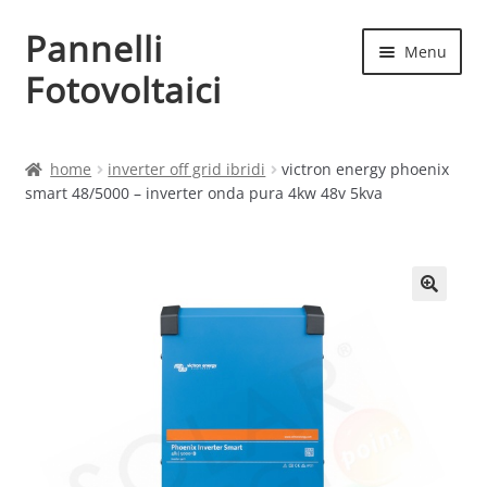
Pannelli
Vai
Vai
Menu
alla
al
Fotovoltaici
navigazione
contenuto
Home
home
inverter off grid ibridi
victron energy phoenix
smart 48/5000 – inverter onda pura 4kw 48v 5kva
Cart
Checkout
Chi siamo
Contatti
My account
Produttori