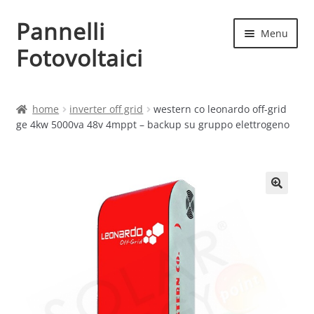
Pannelli
Vai
Vai
Menu
alla
al
Fotovoltaici
navigazione
contenuto
Home
home
inverter off grid
western co leonardo off-grid
ge 4kw 5000va 48v 4mppt – backup su gruppo elettrogeno
Cart
Checkout
Chi siamo
Contatti
My account
Produttori