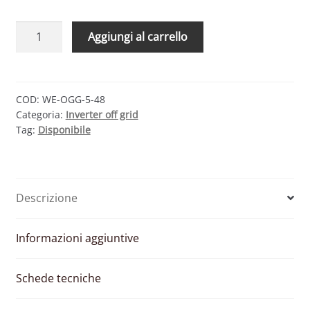
WESTERN
Aggiungi al carrello
CO
LEONARDO
OFF-
GRID
COD:
WE-OGG-5-48
Categoria:
Inverter off grid
GE
Tag:
Disponibile
4KW
5000VA
48V
4MPPT
Descrizione
–
BACKUP
SU
Informazioni aggiuntive
GRUPPO
ELETTROGENO
Schede tecniche
quantità