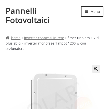
Pannelli
Vai
Vai
Menu
alla
al
Fotovoltaici
navigazione
contenuto
Home
home
inverter connessi in rete
fimer uno dm 1.2 tl
plus sb q – inverter monofase 1 mppt 1200 w con
Cart
sezionatore
Checkout
Chi siamo
Contatti
My account
Produttori