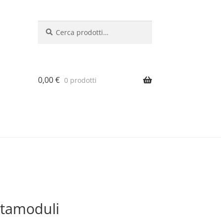
Cerca:
Cerca
0,00
€
0 prodotti
rtamoduli