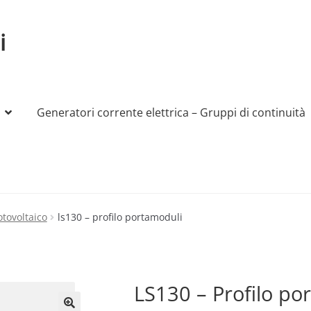
i
Generatori corrente elettrica – Gruppi di continuità
My account
Produttori
Sample Page
Shop
otovoltaico
ls130 – profilo portamoduli
LS130 – Profilo po