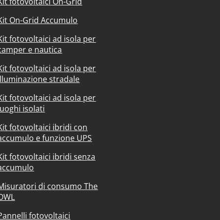
Kit fotovoltaici On-Grid
Kit On-Grid Accumulo
Kit fotovoltaici ad isola per
camper e nautica
Kit fotovoltaici ad isola per
illuminazione stradale
Kit fotovoltaici ad isola per
luoghi isolati
Kit fotovoltaici ibridi con
accumulo e funzione UPS
Kit fotovoltaici ibridi senza
accumulo
Misuratori di consumo The
OWL
Pannelli fotovoltaici