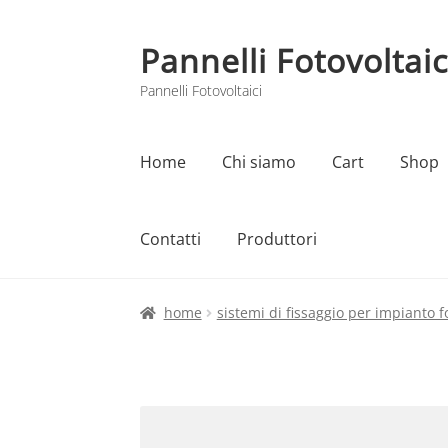
Pannelli Fotovoltaic
Vai
Vai
alla
al
Pannelli Fotovoltaici
navigazione
contenuto
Home
Chi siamo
Cart
Shop
Contatti
Produttori
Home
Cart
Checkout
Chi siamo
Contatti
home
sistemi di fissaggio per impianto f