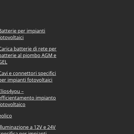
Batterie per impianti
fotovoltaici
Carica batterie di rete per
batterie al piombo AGM e
GEL
Cavi e connettori specifici
per impianti fotovoltaici
Elios4you –
efficientamento impianto
fotovoltaico
eolico
Illuminazione a 12V e 24V
specifica per impianti