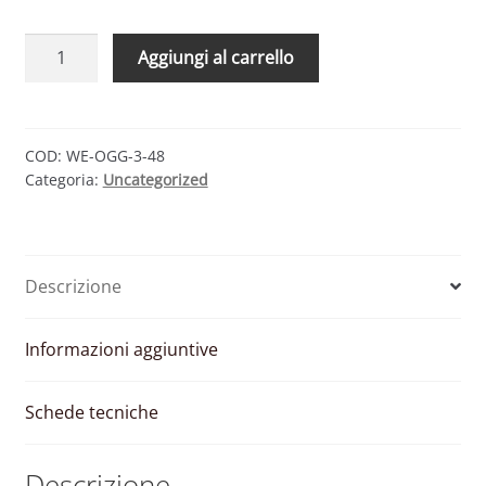
WESTERN
Aggiungi al carrello
CO
LEONARDO
OFF-
GRID
COD:
WE-OGG-3-48
Categoria:
Uncategorized
GE
4KW
3000VA
48V
Descrizione
4MPPT
–
BACKUP
Informazioni aggiuntive
SU
GRUPPO
Schede tecniche
ELETTROGENO
quantità
Descrizione