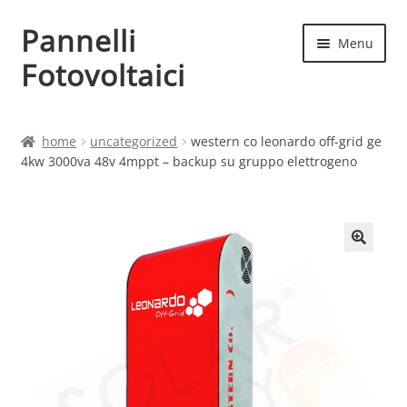
Pannelli
Vai
Vai
Menu
alla
al
Fotovoltaici
navigazione
contenuto
Home
home
uncategorized
western co leonardo off-grid ge
4kw 3000va 48v 4mppt – backup su gruppo elettrogeno
Cart
Checkout
Chi siamo
Contatti
My account
Produttori