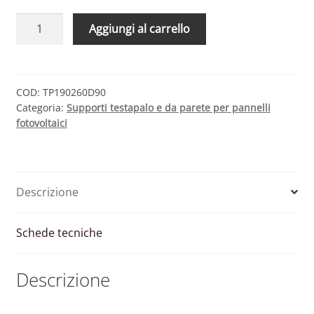
Supporto
Aggiungi al carrello
testapalo
per
pannelli
fotovoltaici
COD:
TP190260D90
Categoria:
Supporti testapalo e da parete per pannelli
standard
fotovoltaici
(~165x100
cm)
quantità
Descrizione
Schede tecniche
Descrizione