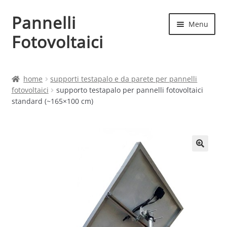
Pannelli
Vai
Vai
Menu
alla
al
Fotovoltaici
navigazione
contenuto
Home
home
supporti testapalo e da parete per pannelli
fotovoltaici
supporto testapalo per pannelli fotovoltaici
Cart
standard (~165×100 cm)
Checkout
Chi siamo
Contatti
My account
Produttori