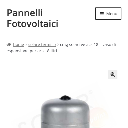
Pannelli
Vai
Vai
Menu
alla
al
Fotovoltaici
navigazione
contenuto
Home
home
solare termico
cmg solari ve acs 18 – vaso di
espansione per acs 18 litri
Cart
Checkout
Chi siamo
Contatti
My account
Produttori