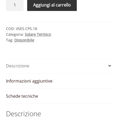
CMG
Aggiungi al carrello
SOLARI
VE
ACS
18
COD:
VSES.CPS.18
Categoria:
Solare Termico
–
Tag:
Disponibile
VASO
DI
ESPANSIONE
PER
Descrizione
ACS
18
LITRI
Informazioni aggiuntive
quantità
Schede tecniche
Descrizione