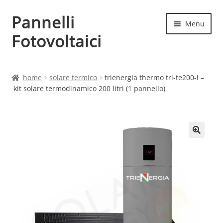
Pannelli
Vai
Vai
Menu
alla
al
Fotovoltaici
navigazione
contenuto
Home
home
solare termico
trienergia thermo tri-te200-l –
kit solare termodinamico 200 litri (1 pannello)
Cart
Checkout
Chi siamo
Contatti
My account
Produttori