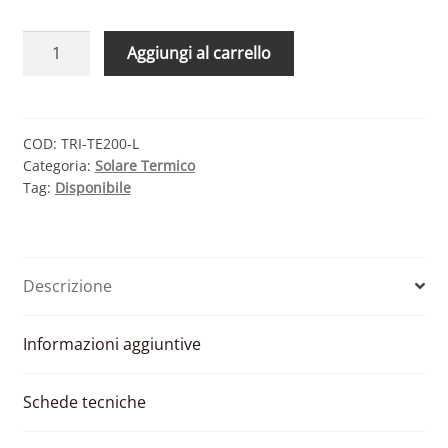
TRIENERGIA
Aggiungi al carrello
THERMO
TRI-
TE200-
L
COD:
TRI-TE200-L
Categoria:
Solare Termico
–
Tag:
Disponibile
KIT
SOLARE
TERMODINAMICO
200
Descrizione
LITRI
(1
PANNELLO)
Informazioni aggiuntive
quantità
Schede tecniche