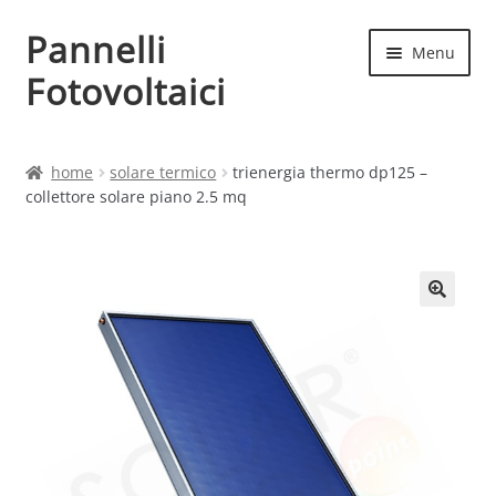
Pannelli
Vai
Vai
Menu
alla
al
Fotovoltaici
navigazione
contenuto
Home
home
solare termico
trienergia thermo dp125 –
collettore solare piano 2.5 mq
Cart
Checkout
Chi siamo
Contatti
My account
Produttori