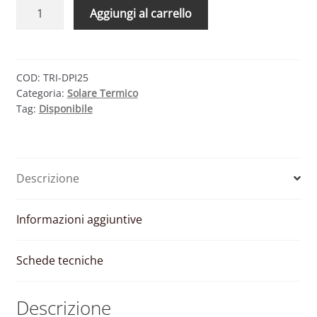
TRIENERGIA
Aggiungi al carrello
THERMO
DP125
–
COLLETTORE
COD:
TRI-DPI25
Categoria:
Solare Termico
SOLARE
Tag:
Disponibile
PIANO
2.5
MQ
quantità
Descrizione
Informazioni aggiuntive
Schede tecniche
Descrizione