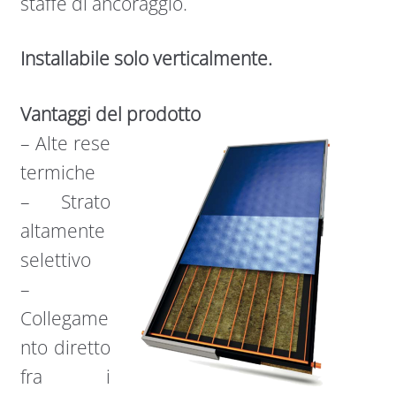
staffe di ancoraggio.
Installabile solo verticalmente.
Vantaggi del prodotto
– Alte rese
termiche
– Strato
altamente
selettivo
–
Collegame
nto diretto
fra i