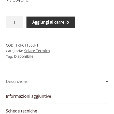
TRIENERGIA
Aggiungi al carrello
THERMO
TRICT150U1
–
KIT
COD:
TRI-CT150U-1
Categoria:
Solare Termico
CIRCOLAZIONE
Tag:
Disponibile
NATURALE
150
LITRI
(1
Descrizione
PANNELLO
PIANO)
quantità
Informazioni aggiuntive
Schede tecniche