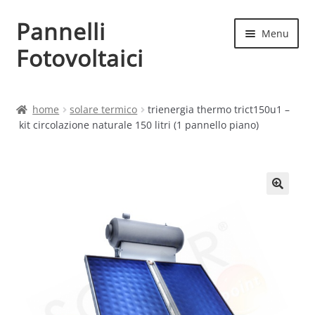
Pannelli
Vai
Vai
Menu
alla
al
Fotovoltaici
navigazione
contenuto
Home
home
solare termico
trienergia thermo trict150u1 –
kit circolazione naturale 150 litri (1 pannello piano)
Cart
Checkout
Chi siamo
Contatti
My account
Produttori