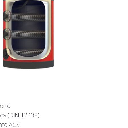
dotto
ica (DIN 12438)
ento ACS