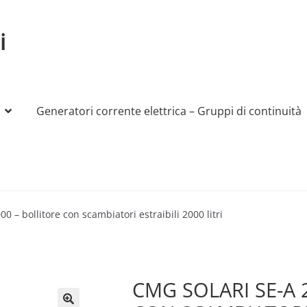
i
Generatori corrente elettrica – Gruppi di continuità
My account
Produttori
Sample Page
Shop
00 – bollitore con scambiatori estraibili 2000 litri
CMG SOLARI SE-A 