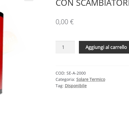
CON SCAMBIATORI 
0,00
€
CMG
Aggiungi al carrello
SOLARI
SE-
A
2000
COD:
SE-A-2000
Categoria:
Solare Termico
–
Tag:
Disponibile
BOLLITORE
CON
SCAMBIATORI
ESTRAIBILI
2000
LITRI