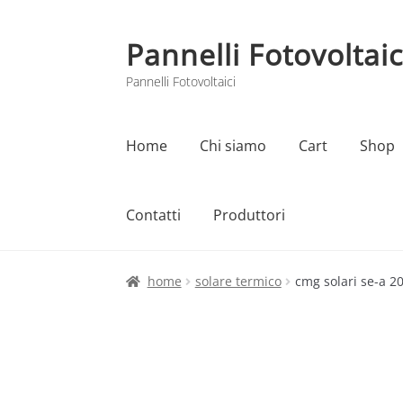
Pannelli Fotovoltaic
Vai
Vai
alla
al
Pannelli Fotovoltaici
navigazione
contenuto
Home
Chi siamo
Cart
Shop
Contatti
Produttori
Home
Cart
Checkout
Chi siamo
Contatti
home
solare termico
cmg solari se-a 20