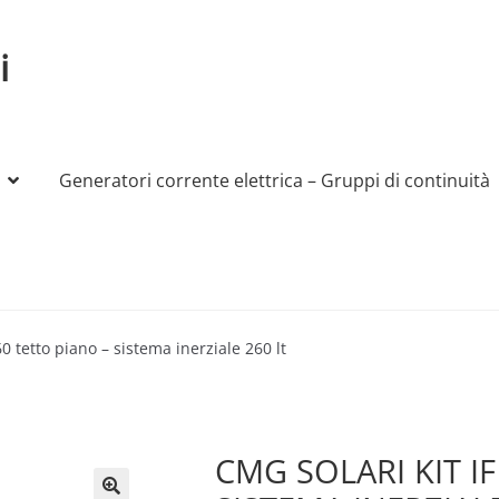
i
Generatori corrente elettrica – Gruppi di continuità
My account
Produttori
Sample Page
Shop
60 tetto piano – sistema inerziale 260 lt
CMG SOLARI KIT IF