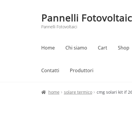
Pannelli Fotovoltaic
Vai
Vai
alla
al
Pannelli Fotovoltaici
navigazione
contenuto
Home
Chi siamo
Cart
Shop
Contatti
Produttori
Home
Cart
Checkout
Chi siamo
Contatti
home
solare termico
cmg solari kit if 2