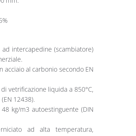
00 mm.
 5%
o ad intercapedine (scambiatore)
nerziale.
in acciaio al carbonio secondo EN
di vetrificazione liquida a 850°C,
 (EN 12438).
da 48 kg/m3 autoestinguente (DIN
erniciato ad alta temperatura,