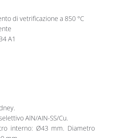
ento di vetrificazione a 850 °C
vente
34 A1
ydney.
selettivo AlN/AIN-SS/Cu.
tro interno: Ø43 mm. Diametro