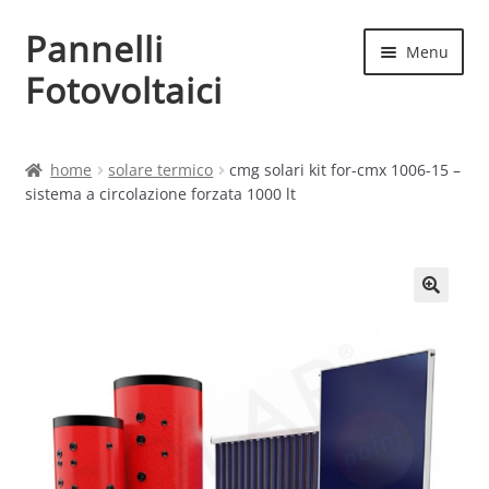
Pannelli
Vai
Vai
Menu
alla
al
Fotovoltaici
navigazione
contenuto
Home
home
solare termico
cmg solari kit for-cmx 1006-15 –
sistema a circolazione forzata 1000 lt
Cart
Checkout
Chi siamo
Contatti
My account
Produttori