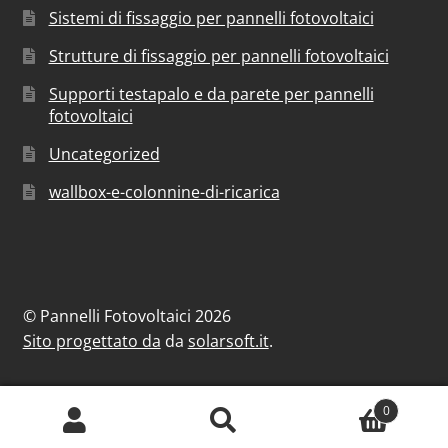
Sistemi di fissaggio per pannelli fotovoltaici
Strutture di fissaggio per pannelli fotovoltaici
Supporti testapalo e da parete per pannelli
fotovoltaici
Uncategorized
wallbox-e-colonnine-di-ricarica
© Pannelli Fotovoltaici 2026
Sito progettato da
da
solarsoft.it
.
0
Cerca:
Cerca