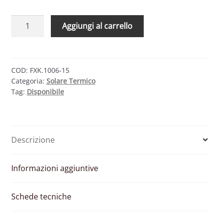
CMG
Aggiungi al carrello
SOLARI
KIT
FOR-
CMX
COD:
FXK.1006-15
Categoria:
Solare Termico
1006-
Tag:
Disponibile
15
–
SISTEMA
A
Descrizione
CIRCOLAZIONE
FORZATA
1000
Informazioni aggiuntive
LT
quantità
Schede tecniche