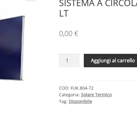
SISTEMA A CIRCO
LT
0,00
€
CMG
Aggiungi al carrello
SOLARI
KIT
FOR-
CMU
COD:
FUK.804-72
Categoria:
Solare Termico
804-
Tag:
Disponibile
72
–
SISTEMA
A
CIRCOLAZIONE