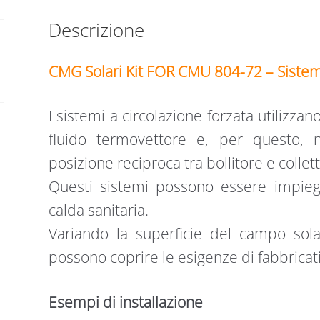
FORZATA
Descrizione
750
LT
quantità
CMG Solari Kit FOR CMU 804-72 – Sistema 
I sistemi a circolazione forzata utiliz
fluido termovettore e, per questo, 
posizione reciproca tra bollitore e collet
Questi sistemi possono essere impieg
calda sanitaria.
Variando la superficie del campo solar
possono coprire le esigenze di fabbricat
Esempi di installazione