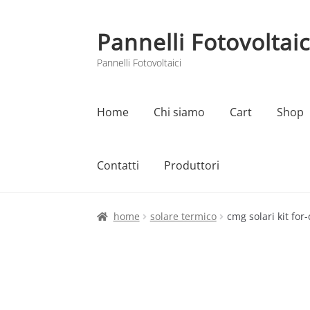
Pannelli Fotovoltaic
Vai
Vai
alla
al
Pannelli Fotovoltaici
navigazione
contenuto
Home
Chi siamo
Cart
Shop
Contatti
Produttori
Home
Cart
Checkout
Chi siamo
Contatti
home
solare termico
cmg solari kit for