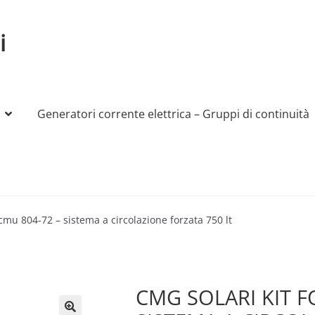
i
Generatori corrente elettrica – Gruppi di continuità
My account
Produttori
Sample Page
Shop
-cmu 804-72 – sistema a circolazione forzata 750 lt
CMG SOLARI KIT F