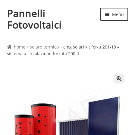
Pannelli
Vai
Vai
Menu
alla
al
Fotovoltaici
navigazione
contenuto
Home
home
solare termico
cmg solari kit for-u 201-18 –
sistema a circolazione forzata 200 lt
Cart
Checkout
Chi siamo
Contatti
My account
Produttori