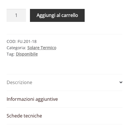
CMG
Aggiungi al carrello
SOLARI
KIT
FOR-
U
COD:
FU.201-18
Categoria:
Solare Termico
201-
Tag:
Disponibile
18
–
SISTEMA
A
Descrizione
CIRCOLAZIONE
FORZATA
200
Informazioni aggiuntive
LT
quantità
Schede tecniche