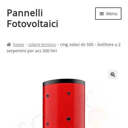
Pannelli
Vai
Vai
Menu
alla
al
Fotovoltaici
navigazione
contenuto
Home
home
solare termico
cmg solari ds 500 – bollitore a 2
serpentini per acs 500 litri
Cart
Checkout
Chi siamo
Contatti
My account
Produttori