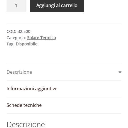
CMG
Aggiungi al carrello
SOLARI
DS
500
–
COD:
B2.500
Categoria:
Solare Termico
BOLLITORE
Tag:
Disponibile
A
2
SERPENTINI
PER
Descrizione
ACS
500
LITRI
Informazioni aggiuntive
quantità
Schede tecniche
Descrizione