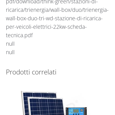
pdf/download/think-green/stazioni-di-
ricarica/trienergia/wall-box/duo/trienergia-
wall-box-duo-tri-wd-stazione-di-ricarica-
per-veicoli-elettrici-22kw-scheda-
tecnica.pdf
null
null
Prodotti correlati