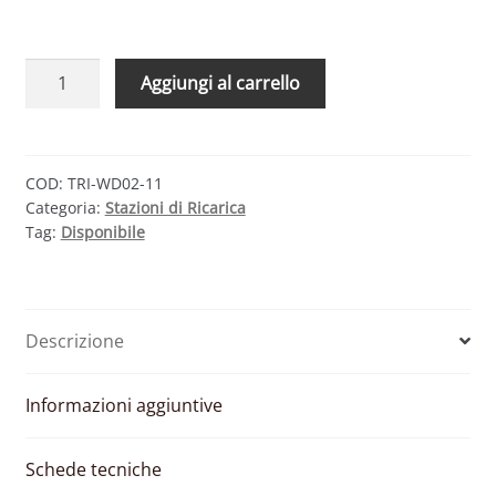
TRIENERGIA
Aggiungi al carrello
WALL
BOX
DUO
TRI-
COD:
TRI-WD02-11
Categoria:
Stazioni di Ricarica
WD02-
Tag:
Disponibile
11
–
STAZIONE
DI
Descrizione
RICARICA
A
PARETE
Informazioni aggiuntive
22
KW
Schede tecniche
CON