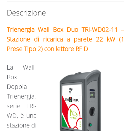
LETTORE
Descrizione
RFID
quantità
Trienergia
Wall Box Duo
TRI-WD02-11
–
Stazione di ricarica a parete 22 kW (1
Prese Tipo 2) con lettore RFID
La Wall-
Box
Doppia
Trienergia,
serie TRI-
WD, è una
stazione di