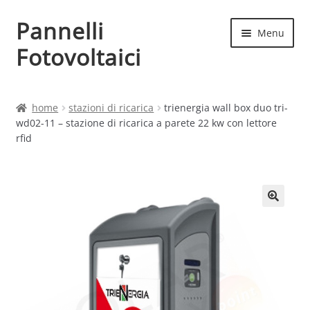
Pannelli
Vai
Vai
Menu
alla
al
Fotovoltaici
navigazione
contenuto
Home
home
stazioni di ricarica
trienergia wall box duo tri-
wd02-11 – stazione di ricarica a parete 22 kw con lettore
Cart
rfid
Checkout
Chi siamo
Contatti
My account
Produttori