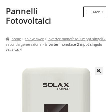
Pannelli
Vai
Vai
Menu
alla
al
Fotovoltaici
navigazione
contenuto
Home
home
solaxpower
inverter monofase 2 mppt singoli -
seconda generazione
inverter monofase 2 mppt singolo
Cart
x1-3.6-t-d
Checkout
Chi siamo
Contatti
My account
Produttori