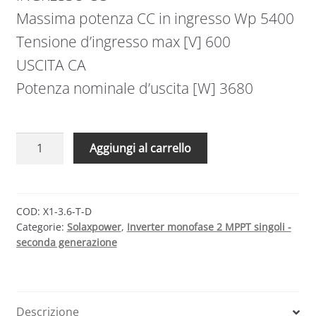
Massima potenza CC in ingresso Wp 5400
Tensione d’ingresso max [V] 600
USCITA CA
Potenza nominale d’uscita [W] 3680
Inverter
Aggiungi al carrello
monofase
2
MPPT
singolo
COD:
X1-3.6-T-D
Categorie:
Solaxpower
,
Inverter monofase 2 MPPT singoli -
X1-
seconda generazione
3.6-
T-
D
quantità
Descrizione