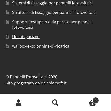
Sistemi di fissaggio per pannelli fotovoltaici
Strutture di fissaggio per pannelli fotovoltaici
Supporti testapalo e da parete per pannelli
fotovoltaici
Uncategorized
wallbox-e-colonnine-di-ricarica
© Pannelli Fotovoltaici 2026
Sito progettato da
da
solarsoft.it
.
0
Cerca:
Cerca