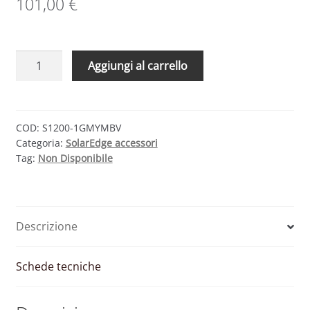
101,00
€
SolarEdge
Aggiungi al carrello
S1200-
1GMYMBV
ottimizzatore
di
COD:
S1200-1GMYMBV
Categoria:
SolarEdge accessori
potenza
Tag:
Non Disponibile
quantità
Descrizione
Schede tecniche