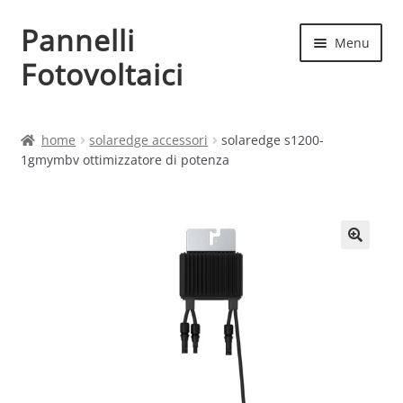
Pannelli
Vai
Vai
Menu
alla
al
Fotovoltaici
navigazione
contenuto
Home
home
solaredge accessori
solaredge s1200-
1gmymbv ottimizzatore di potenza
Cart
Checkout
Chi siamo
Contatti
My account
Produttori