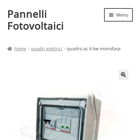
Pannelli
Vai
Vai
Menu
alla
al
Fotovoltaici
navigazione
contenuto
Home
home
quadri elettrici
quadro ac 6 kw monofase
Cart
Checkout
Chi siamo
Contatti
My account
Produttori