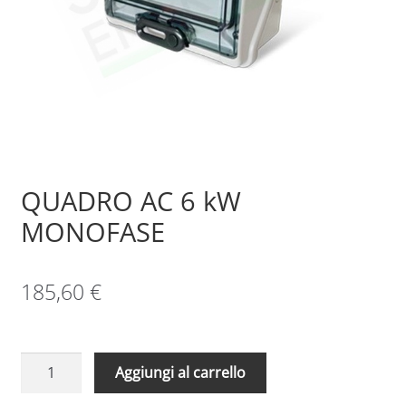
Sample Page
Shop
QUADRO AC 6 kW
MONOFASE
185,60
€
QUADRO
Aggiungi al carrello
AC