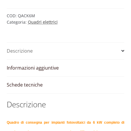
6
kW
MONOFASE
COD:
QACK6M
Categoria:
Quadri elettrici
quantità
Descrizione
Informazioni aggiuntive
Schede tecniche
Descrizione
Quadro di consegna per impianti fotovoltaici da 6 kW completo di