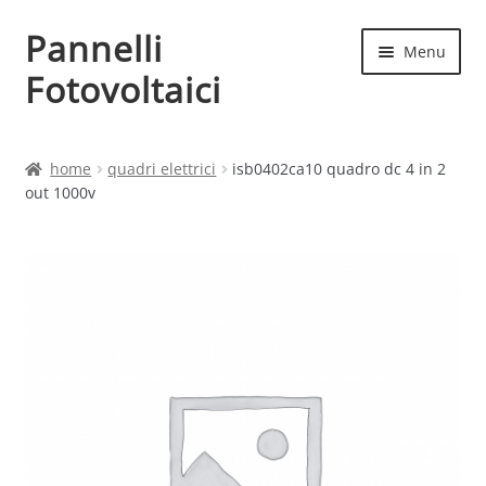
Pannelli
Vai
Vai
Menu
alla
al
Fotovoltaici
navigazione
contenuto
Home
home
quadri elettrici
isb0402ca10 quadro dc 4 in 2
out 1000v
Cart
Checkout
Chi siamo
Contatti
My account
Produttori