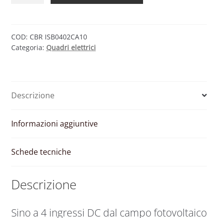
DC
4
IN
COD:
CBR ISB0402CA10
Categoria:
Quadri elettrici
2
OUT
1000V
quantità
Descrizione
Informazioni aggiuntive
Schede tecniche
Descrizione
Sino a 4 ingressi DC dal campo fotovoltaico