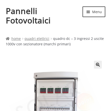
Pannelli
Vai
Vai
Menu
alla
al
Fotovoltaici
navigazione
contenuto
Home
home
quadri elettrici
quadro dc – 3 ingressi 2 uscite
1000v con sezionatore (marchi primari)
Cart
Checkout
Chi siamo
Contatti
My account
Produttori