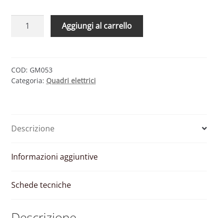
QUADRO
Aggiungi al carrello
DC
–
3
INGRESSI
COD:
GM053
Categoria:
Quadri elettrici
2
USCITE
1000V
CON
Descrizione
SEZIONATORE
(MARCHI
PRIMARI)
Informazioni aggiuntive
quantità
Schede tecniche
Descrizione