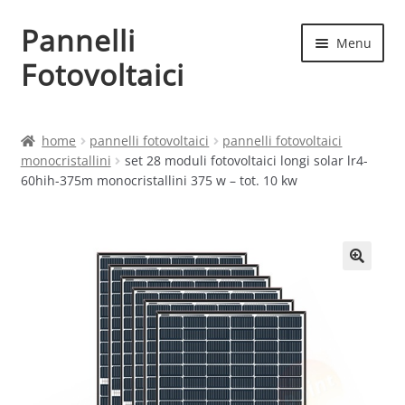
Pannelli
Vai
Vai
Menu
alla
al
Fotovoltaici
navigazione
contenuto
Home
home
pannelli fotovoltaici
pannelli fotovoltaici
monocristallini
set 28 moduli fotovoltaici longi solar lr4-
Cart
60hih-375m monocristallini 375 w – tot. 10 kw
Checkout
Chi siamo
Contatti
My account
Produttori