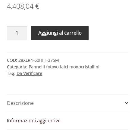
4.408,04
€
SET
Aggiungi al carrello
28
MODULI
FOTOVOLTAICI
LONGI
COD:
28XLR4-60HIH-375M
Categoria:
Pannelli fotovoltaici monocristallini
SOLAR
Tag:
Da Verificare
LR4-
60HIH-
375M
MONOCRISTALLINI
Descrizione
375
W
–
Informazioni aggiuntive
TOT.