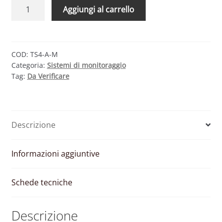
TIGO
Aggiungi al carrello
ENERGY
TS4-
A-
M –
COD:
TS4-A-M
Categoria:
Sistemi di monitoraggio
MONITORAGGIO
Tag:
Da Verificare
MODULO
FOTOVOLTAICO
quantità
Descrizione
Informazioni aggiuntive
Schede tecniche
Descrizione