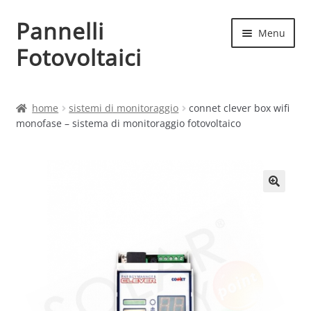
Pannelli
Vai
Vai
Menu
alla
al
Fotovoltaici
navigazione
contenuto
Home
home
sistemi di monitoraggio
connet clever box wifi
monofase – sistema di monitoraggio fotovoltaico
Cart
Checkout
Chi siamo
Contatti
My account
Produttori