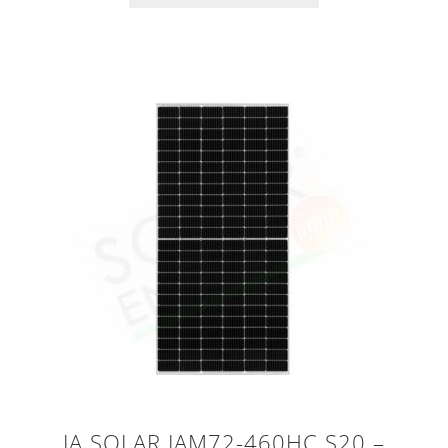
JA SOLAR JAM72-460HC S20 –