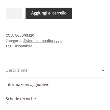
CONNET
Aggiungi al carrello
CLEVER
BOX
WIFI
MONOFASE
COD:
CCBWRM20
Categoria:
Sistemi di monitoraggio
–
Tag:
Disponibile
SISTEMA
DI
MONITORAGGIO
FOTOVOLTAICO
Descrizione
quantità
Informazioni aggiuntive
Schede tecniche