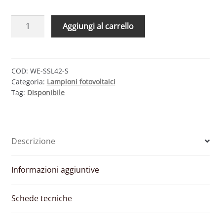
WESTERN
Aggiungi al carrello
CO
KIT
LAMPIONE
STRADALE
COD:
WE-SSL42-S
Categoria:
Lampioni fotovoltaici
SSL42-
Tag:
Disponibile
S
-
MODULO
FOTOVOLTAICO
Descrizione
160W
BATTERIA
100AH
Informazioni aggiuntive
quantità
Schede tecniche