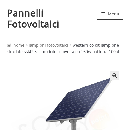
Pannelli
Vai
Vai
Menu
alla
al
Fotovoltaici
navigazione
contenuto
Home
home
lampioni fotovoltaici
western co kit lampione
stradale ssl42-s – modulo fotovoltaico 160w batteria 100ah
Cart
Checkout
Chi siamo
Contatti
My account
Produttori