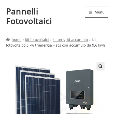
Pannelli
Vai
Vai
Menu
alla
al
Fotovoltaici
navigazione
contenuto
Home
home
kit fotovoltaici
kit on-grid accumulo
kit
fotovoltaico 6 kw trienergia – zcs con accumulo da 9,6 kwh
Cart
Checkout
Chi siamo
Contatti
My account
Produttori