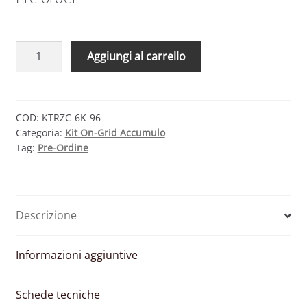
KIT
Aggiungi al carrello
FOTOVOLTAICO
6
KW
TRIENERGIA
COD:
KTRZC-6K-96
Categoria:
Kit On-Grid Accumulo
–
Tag:
Pre-Ordine
ZCS
CON
ACCUMULO
DA
Descrizione
9,6
KWH
quantità
Informazioni aggiuntive
Schede tecniche