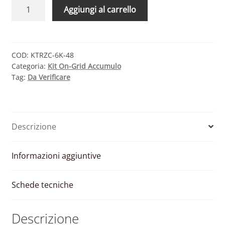
KIT
Aggiungi al carrello
FOTOVOLTAICO
6
KW
TRIENERGIA
COD:
KTRZC-6K-48
Categoria:
Kit On-Grid Accumulo
–
Tag:
Da Verificare
ZCS
CON
ACCUMULO
DA
Descrizione
4.8
KWH
quantità
Informazioni aggiuntive
Schede tecniche
Descrizione