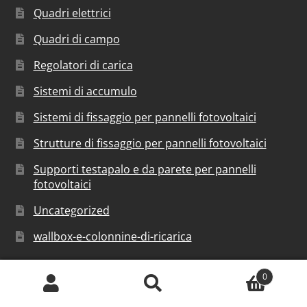
Quadri elettrici
Quadri di campo
Regolatori di carica
Sistemi di accumulo
Sistemi di fissaggio per pannelli fotovoltaici
Strutture di fissaggio per pannelli fotovoltaici
Supporti testapalo e da parete per pannelli
fotovoltaici
Uncategorized
wallbox-e-colonnine-di-ricarica
0
Cerca:
Cerca