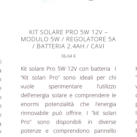
KIT SOLARE PRO 5W 12V –
MODULO 5W / REGOLATORE 5A
/ BATTERIA 2.4AH / CAVI
36,64
€
i
Kit solare Pro 5W 12V con batteria I
a
“Kit solari Pro” sono ideali per chi
n
vuole sperimentare l’utilizzo
e
dell’energia solare e comprendere le
o
enormi potenzialità che l’energia
è
rinnovabile può offrire. I “kit solari
e
Pro” sono disponibili in diverse
a
potenze e comprendono pannello
P