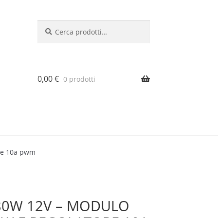
Cerca:
Cerca
0,00
€
0 prodotti
ore 10a pwm
 80W 12V – MODULO