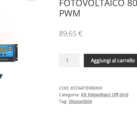
FOTOVOLTAICO 80
PWM
89,65
€
KIT
Aggiungi al carrello
SOLARE
BASE
80W
12V
COD:
KSTARTER80NV
Categoria:
Kit Fotovoltaici Off-Grid
–
Tag:
Disponibile
MODULO
FOTOVOLTAICO
80W
E
REGOLATORE