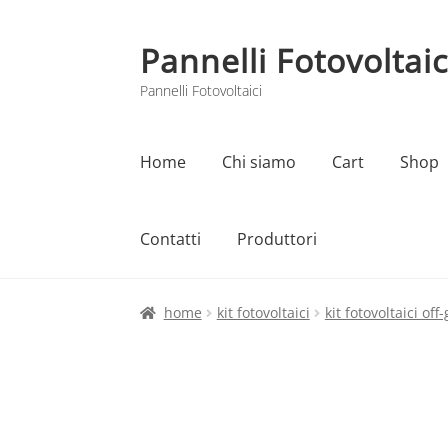
Pannelli Fotovoltaic
Vai
Vai
alla
al
Pannelli Fotovoltaici
navigazione
contenuto
Home
Chi siamo
Cart
Shop
Contatti
Produttori
Home
Cart
Checkout
Chi siamo
Contatti
home
kit fotovoltaici
kit fotovoltaici off-