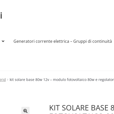
i
Generatori corrente elettrica – Gruppi di continuità
My account
Produttori
Sample Page
Shop
grid
kit solare base 80w 12v – modulo fotovoltaico 80w e regolat
KIT SOLARE BASE