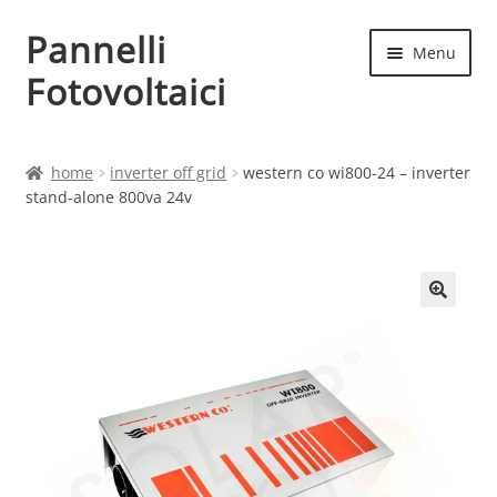
Pannelli
Vai
Vai
Menu
alla
al
Fotovoltaici
navigazione
contenuto
Home
home
inverter off grid
western co wi800-24 – inverter
stand-alone 800va 24v
Cart
Checkout
Chi siamo
Contatti
My account
Produttori