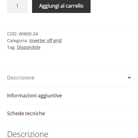
WESTERN
Aggiungi al carrello
CO
WI800-
24
–
COD:
WI800-24
Categoria:
Inverter off grid
INVERTER
Tag:
Disponibile
STAND-
ALONE
800VA
24V
Descrizione
quantità
Informazioni aggiuntive
Schede tecniche
Descrizione