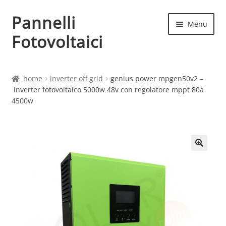
Pannelli
Vai
Vai
Menu
alla
al
Fotovoltaici
navigazione
contenuto
Home
home
inverter off grid
genius power mpgen50v2 –
inverter fotovoltaico 5000w 48v con regolatore mppt 80a
Cart
4500w
Checkout
Chi siamo
Contatti
My account
Produttori