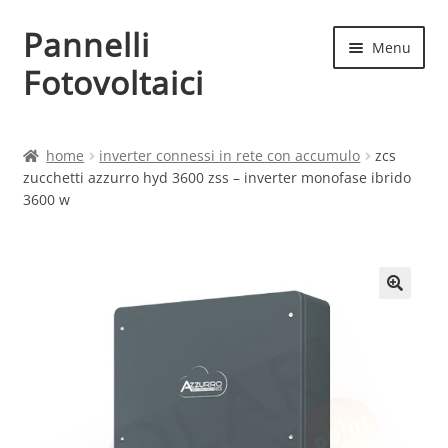
Pannelli
Vai
Vai
Menu
alla
al
Fotovoltaici
navigazione
contenuto
Home
home
inverter connessi in rete con accumulo
zcs
zucchetti azzurro hyd 3600 zss – inverter monofase ibrido
Cart
3600 w
Checkout
Chi siamo
Contatti
My account
Produttori