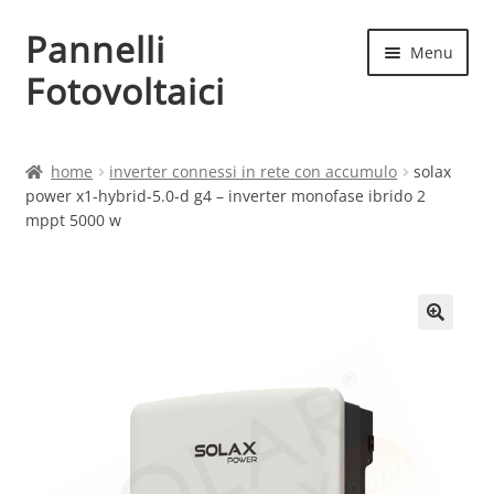
Pannelli
Vai
Vai
Menu
alla
al
Fotovoltaici
navigazione
contenuto
Home
home
inverter connessi in rete con accumulo
solax
power x1-hybrid-5.0-d g4 – inverter monofase ibrido 2
Cart
mppt 5000 w
Checkout
Chi siamo
Contatti
My account
Produttori