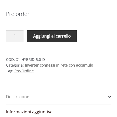
Pre order
SOLAX
Aggiungi al carrello
POWER
X1-
HYBRID-
5.0-
COD:
X1-HYBRID-5.0-D
Categoria:
Inverter connessi in rete con accumulo
D
Tag:
Pre-Ordine
G4
–
INVERTER
MONOFASE
Descrizione
IBRIDO
2
MPPT
Informazioni aggiuntive