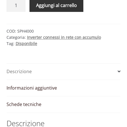
GROWATT
Aggiungi al carrello
SPH4000
–
INVERTER
IBRIDO
COD:
SPH4000
Categoria:
Inverter connessi in rete con accumulo
MONOFASE
Tag:
Disponibile
2
MPPT
4000W
quantità
Descrizione
Informazioni aggiuntive
Schede tecniche
Descrizione