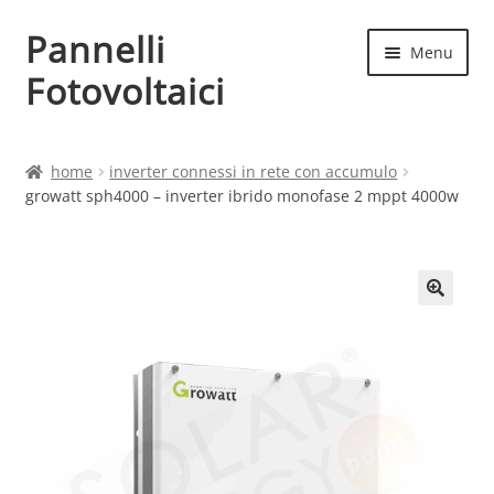
Pannelli
Vai
Vai
Menu
alla
al
Fotovoltaici
navigazione
contenuto
Home
home
inverter connessi in rete con accumulo
growatt sph4000 – inverter ibrido monofase 2 mppt 4000w
Cart
Checkout
Chi siamo
Contatti
My account
Produttori