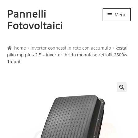
Pannelli
Vai
Vai
Menu
alla
al
Fotovoltaici
navigazione
contenuto
Home
home
inverter connessi in rete con accumulo
kostal
piko mp plus 2.5 – inverter ibrido monofase retrofit 2500w
Cart
1mppt
Checkout
Chi siamo
Contatti
My account
Produttori