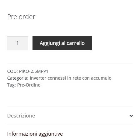
Pre order
KOSTAL
Aggiungi al carrello
PIKO
MP
PLUS
2.5
COD:
PIKO-2.5MPP1
Categoria:
Inverter connessi in rete con accumulo
–
Tag:
Pre-Ordine
INVERTER
IBRIDO
MONOFASE
RETROFIT
Descrizione
2500W
1MPPT
quantità
Informazioni aggiuntive