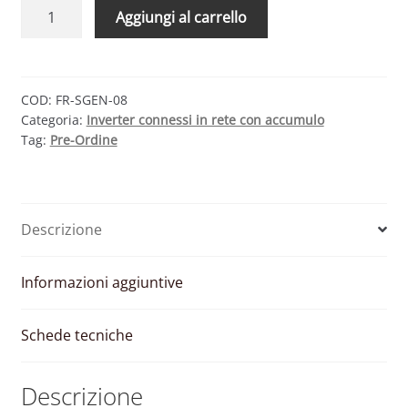
FRONIUS
Aggiungi al carrello
SYMO
GEN24
PLUS
–
COD:
FR-SGEN-08
Categoria:
Inverter connessi in rete con accumulo
INVERTER
Tag:
Pre-Ordine
TRIFASE
IBRIDO
2
MPPT
Descrizione
8000
W
quantità
Informazioni aggiuntive
Schede tecniche
Descrizione