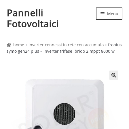
Pannelli
Vai
Vai
Menu
alla
al
Fotovoltaici
navigazione
contenuto
Home
home
inverter connessi in rete con accumulo
fronius
symo gen24 plus – inverter trifase ibrido 2 mppt 8000 w
Cart
Checkout
Chi siamo
Contatti
My account
Produttori